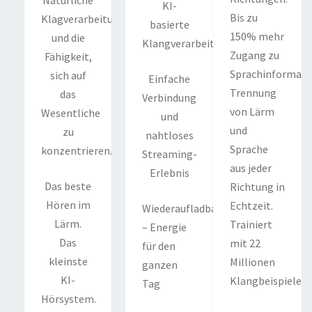
KI-
Bis zu
Klagverarbeitung
basierte
150% mehr
und die
Klangverarbeitung
Zugang zu
Fähigkeit,
Sprachinformati
sich auf
Einfache
Trennung
das
Verbindung
von Lärm
Wesentliche
und
und
zu
nahtloses
Sprache
konzentrieren.
Streaming-
aus jeder
Erlebnis
Das beste
Richtung in
Hören im
Echtzeit.
Wiederaufladbar
Lärm.
Trainiert
– Energie
Das
mit 22
für den
kleinste
Millionen
ganzen
KI-
Klangbeispielen.
Tag
Hörsystem.