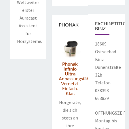
Weltweiter
erster
Auracast
FACHINSTITUT
PHONAK
Assistent
BINZ
für
Hörsysteme.
18609
Ostseebad
Binz
Phonak
Dünenstraße
Infinio
Ultra
32b
Anpassungsfähig.
Telefon
Vernetzt.
Einfach.
038393
Klar.
663839
Hörgeräte,
die sich
ÖFFNUNGSZEIT
stets an
Montag bis
ihre
Freitag