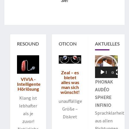
Sie!
RESOUND
OTICON
AKTUELLES
Video-
Player
Zeal – es
00:00
00:08
bietet
VIVIA -
PHONAK
alles was
Intelligente
man sich
Hörlösung
AUDÉO
wünscht!
SPHERE
Klang ist
unauffällige
INFINIO
lebhafter
Größe –
Sprachklarheit
als je
Diskret
aus allen
zuvor!
Richtungen.
Natürliche