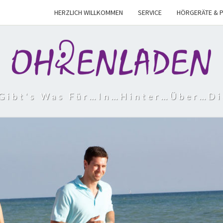
HERZLICH WILLKOMMEN
SERVICE
HÖRGERÄTE & 
 Gibt's Was Für…in…hinter…über…di