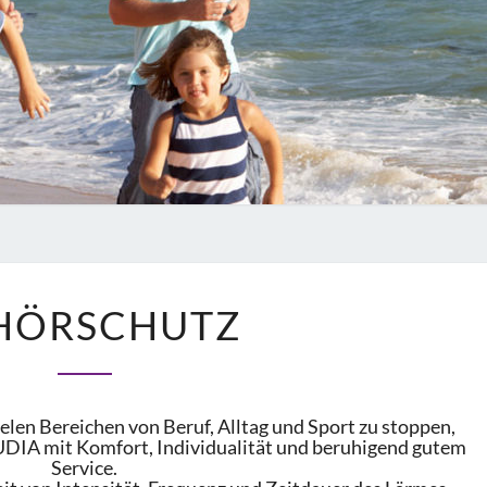
GEHÖRSCHUTZ
HÖRSCHUTZ
len Bereichen von Beruf, Alltag und Sport zu stoppen,
UDIA mit Komfort, Indi­vidual­ität und beruh­igend gutem
Service.